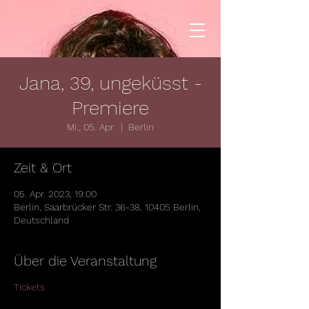
Jana, 39, ungeküsst -
Premiere
Mi., 05. Apr.
  |  
Berlin
Zeit & Ort
05. Apr. 2023, 19:00
Berlin, Saarbrücker Str. 36-38, 10405 Berlin,
Deutschland
Über die Veranstaltung
Tickets